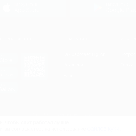
загрузить в
загрузить в
App Store
Google Pla
Е ПРИЛОЖЕНИЕ
КОМПАНИЯ
ИНФОР
Как работает Biglion
Вопрос
ть в
Store
Вакансии
Отзывы
ть в
le Play
Блог
ть в
allery
Гарантия, поддержка
24 часа и возврат средств
и, чтобы сайт работал лучше.
файлов куки.
и, вы соглашаетесь на использование