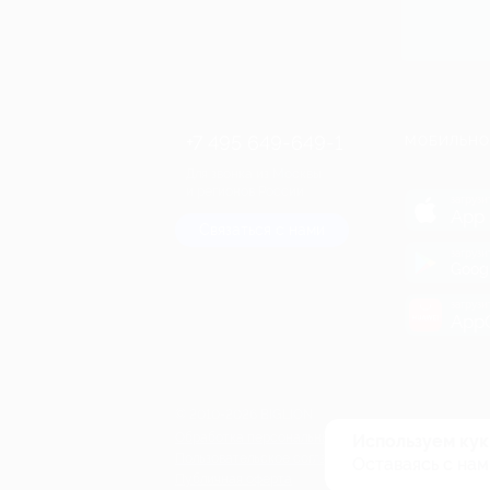
+7 495 649-649-1
МОБИЛЬНО
Для звонка из Москвы
и регионов России
загрузи
App 
Связаться с нами
загрузи
Goog
загрузи
AppG
© 2010-2026 BIGLION
Обработка персональных данных
Используем кук
Пользовательское соглашение
Оставаясь с нам
Публичная оферта