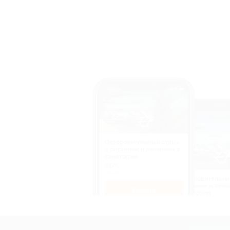
Оздоровительный отдых
c питанием и лечением в
санатории
50%
cкидка
Оздоровительны
питанием и лече
Купить
санатории
50%
cкидка
Купит