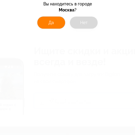
Вы находитесь в городе
Москва
?
Да
Нет
Ищите скидки и акци
всегда и везде!
Получите ссылку для загрузки Biglion
на свой смартфон
й отдых c
нием в
ь