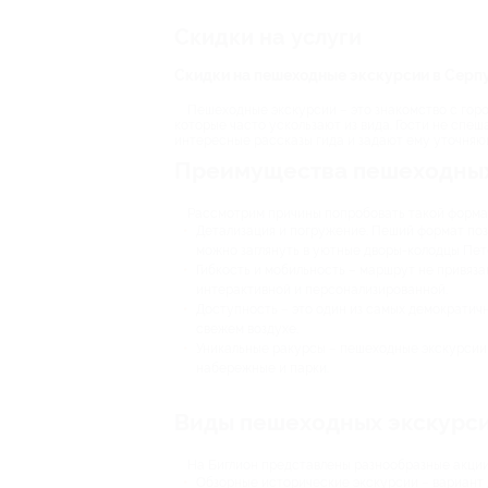
Скидки на услуги
Скидки на пешеходные экскурсии в Серп
Пешеходные экскурсии – это знакомство с горо
которые часто ускользают из вида. Гости не спе
интересные рассказы гида и задают ему уточняю
Преимущества пешеходных
Рассмотрим причины попробовать такой форма
Детализация и погружение. Пеший формат позв
можно заглянуть в уютные дворы-колодцы Пет
Гибкость и мобильность – маршрут не привяза
интерактивной и персонализированной.
Доступность – это один из самых демократичн
свежем воздухе.
Уникальные ракурсы – пешеходные экскурсии 
набережные и парки.
Виды пешеходных экскурси
На Биглион представлены разнообразные акции
Обзорные исторические экскурсии – вариант д