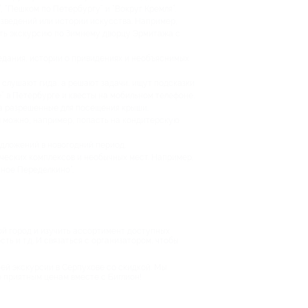
 “Пешком по Петербургу” и “Вокруг Кремля”.
изведений или истории искусства. Например,
ить экскурсию по Зимнему дворцу Эрмитажа с
едания, истории о привидениях и необъяснимых
 слушают гида, а решают задачи, ищут подсказки
” в Петербурге и квесты на мобильном телефоне.
на разрешенные для посещения крыши.
 можно, например, попасть на кондитерскую
дложений в новогодний период.
ческих комплексов и необычных мест. Например,
чное Переделкино”.
ой город и изучить ассортимент доступных
ть и т.д. И связаться с организатором, чтобы
шей экскурсии в Серпухове со скидкой. Мы
о приятным ценам вместе с Биглион!