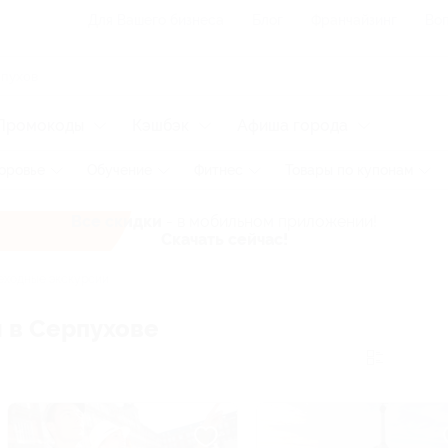
Для Вашего бизнеса
Блог
Франчайзинг
Воп
Промокоды
Кэшбэк
Афиша города
оровье
Обучение
Фитнес
Товары по купонам
Все скидки
- в мобильном приложении!
Скачать сейчас!
ходные экскурсии
 в Серпухове