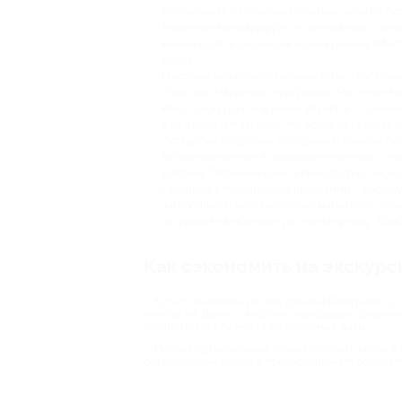
рассказывая о ключевых событиях, архитектур
Тематические маршруты по литературе и иску
можно пройти по следам героев романа “Маст
гидом.
Мистические и таинственные туры – раскрыва
событиях. Например, программы “Мистический 
Квест-экскурсии и игровые форматы – идеальн
и разгадывают загадки. Это могут быть класс
Экскурсии по дворам, парадным и крышам Пет
Гастрономические и промышленные туры – со
фабрику “Любимый край” в Петербурге, посети
Сезонные и праздничные программы – маршрут
Загородные и нестандартные маршруты – соче
экскурсия на московскую оленью ферму “Бэмб
Как сэкономить на экскурс
Купить пешеходную экскурсию в Серпухове со с
экскурсий. Далее – выбрать подходящее предложен
уточнить: есть ли места на желаемые даты.
После подтверждения нужно оплатить купон и с
сотрудничаем только с проверенными туроператор