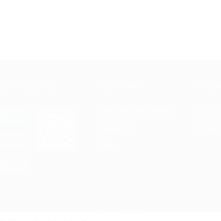
Е ПРИЛОЖЕНИЕ
КОМПАНИЯ
ИНФОР
Как работает Biglion
Вопрос
ть в
Store
Вакансии
Отзывы
ть в
le Play
Блог
ть в
allery
Гарантия, поддержка
24 часа и возврат средств