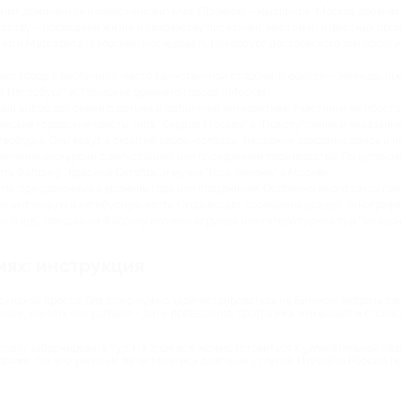
ных доминантах и известных жителях. Примеры – маршруты “Москва древняя”,
сству – посвящены жизни и творчеству писателей, местам из известных про
ер и Маргарита” в Москве, исследовать Петербург Достоевского или посет
ют город с необычной, часто таинственной стороны. В фокусе – легенды, пр
Петербург” и “Призраки древнего города” (Москва).
ый выбор для семей с детьми и любителей интерактива. Участники не просто
ические городские квесты типа “Сердце Москвы” и “Преступление и наказание
ербурга. Они ведут в скрытые дворы-колодцы, парадные доходных домов и 
четание экскурсии с дегустацией или посещением производства. По купонам
ть Фабрику “Красный Октябрь” и музей “Роза Эйнема” в Москве.
ы, приуроченные к времени года или праздникам. Особенно много таких пре
тают пешую и автобусную часть. Сюда входят посещения усадеб, этнографи
и Лэнд”, поездка на Фабрику ёлочных игрушек или литературный тур “Загадо
иях: инструкция
кидкой просто. Для этого нужно зарегистрироваться на Биглион, выбрать св
ие, изучить его условия – даты проведения, программа, что входит в стоимос
разу забронировать тур. На этом все: можно готовиться к увлекательной пе
ами, так что уверены: вы останетесь довольны услугой. Изучайте Россию п