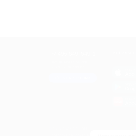
+7 495 649-649-1
МОБИЛЬНО
Для звонка из Москвы
и регионов России
загрузи
App 
Связаться с нами
загрузи
Goog
загрузи
AppG
© 2010-2026 BIGLION
Обработка персональных данных