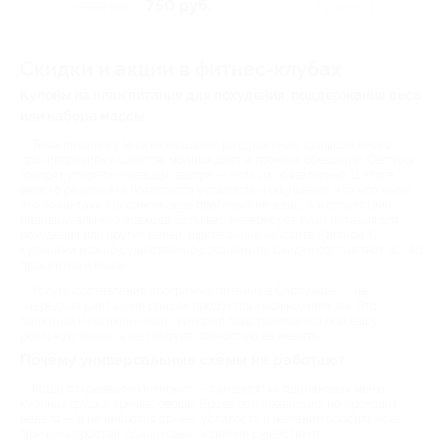
Люксембург, д. 67б
750 руб.
1 500 руб.
Куплено 1
Скидки и акции в фитнес-клубах
Купоны на план питания для похудения, поддержания веса
или набора массы
Тема питания у многих вызывает раздражение: слишком много
противоречивых советов, модных диет и громких обещаний. Сегодня
говорят убирать углеводы, завтра — есть их обязательно. В итоге
вместо результата появляется усталость и ощущение, что «со мной
что-то не так». На самом деле проблема не в вас, а в отсутствии
индивидуального подхода. Если вас интересует план питания для
похудения или других целей, ищите акции на сайте Биглион. С
купонами можно существенно сэкономить! Скидки составляют 30, 40
процентов и выше.
Услуга составления программы питания в Серпухове — не
очередная диета и не список продуктов «можно/нельзя». Это
понятный и логичный план, который подстраивается под вашу
реальную жизнь, а не требует полностью ее менять.
Почему универсальные схемы не работают
Когда открываете Интернет — там десятки одинаковых меню:
куриная грудка, гречка, овощи. Вроде все правильно, но проходит
неделя — и начинаются срывы, усталость и желание бросить все.
Причина простая: одинаковых людей не существует.