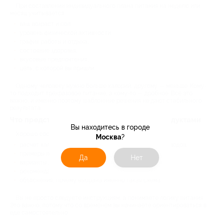
При составлении индивидуального плана питания на неделю или
месяц учитывается:
ваш возраст и пол;
уровень физической активности;
график работы и отдыха;
состояние здоровья;
вкусовые предпочтения;
цель, с которой вы пришли.
Одному человеку нужно больше калорий, другому — меньше. Кому-
то подходит трехразовое питание, а кому-то — дробное. Все это
важно, и именно поэтому шаблонные решения не дают стабильного
результата.
Что представляет собой план питания с продуктами
Вы находитесь в городе
Хорошо составленная программа включает:
Москва
?
расчет калорийности и баланса белков, жиров и углеводов;
примеры приемов пищи, а не жесткое меню;
Да
Нет
варианты замены продуктов;
рекомендации по режиму питания;
объяснения, почему выбрана именно такая схема.
Вы не просто следуете инструкциям, а понимаете логику питания.
Это важно, потому что со временем вы начинаете ориентироваться в
еде самостоятельно.