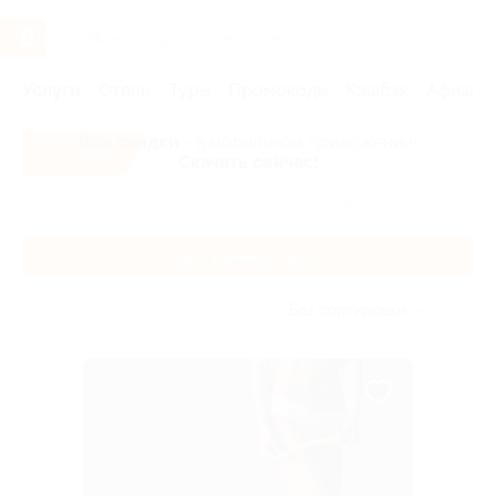
Услуги
Отели
Туры
Промокоды
Кэшбэк
Афиша 
Все скидки
- в мобильном приложении!
Скачать сейчас!
Главная
Услуги
Фитнес
Программы питания
Программы питания
Без сортировки