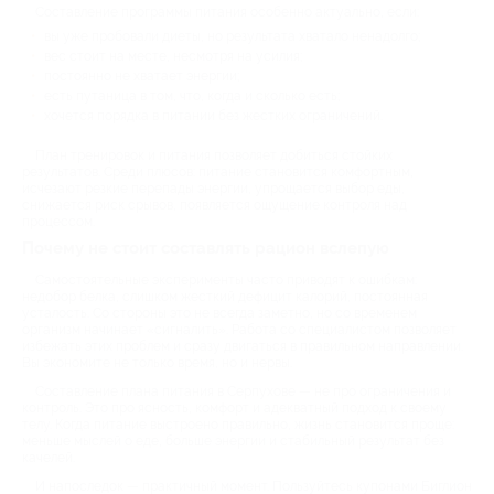
Составление программы питания особенно актуально, если:
вы уже пробовали диеты, но результата хватало ненадолго;
вес стоит на месте, несмотря на усилия;
постоянно не хватает энергии;
есть путаница в том, что, когда и сколько есть;
хочется порядка в питании без жестких ограничений.
План тренировок и питания позволяет добиться стойких
результатов. Среди плюсов: питание становится комфортным,
исчезают резкие перепады энергии, упрощается выбор еды,
снижается риск срывов, появляется ощущение контроля над
процессом.
Почему не стоит составлять рацион вслепую
Самостоятельные эксперименты часто приводят к ошибкам:
недобор белка, слишком жесткий дефицит калорий, постоянная
усталость. Со стороны это не всегда заметно, но со временем
организм начинает «сигналить». Работа со специалистом позволяет
избежать этих проблем и сразу двигаться в правильном направлении.
Вы экономите не только время, но и нервы.
Составление плана питания в Серпухове — не про ограничения и
контроль. Это про ясность, комфорт и адекватный подход к своему
телу. Когда питание выстроено правильно, жизнь становится проще:
меньше мыслей о еде, больше энергии и стабильный результат без
качелей.
И напоследок — практичный момент. Пользуйтесь купонами Биглион