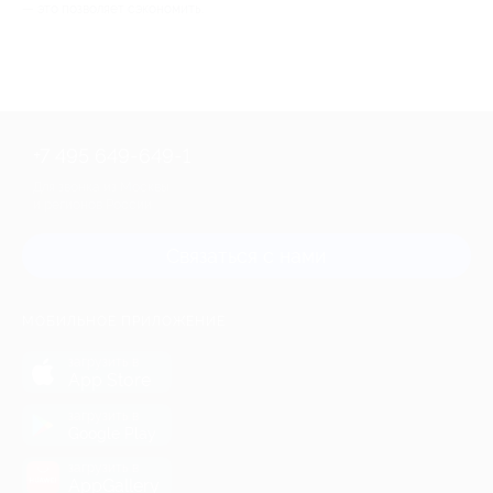
— это позволяет сэкономить.
+7 495 649-649-1
Для звонка из Москвы
и регионов России
Связаться с нами
МОБИЛЬНОЕ ПРИЛОЖЕНИЕ
загрузить в
App Store
загрузить в
Google Play
загрузить в
AppGallery