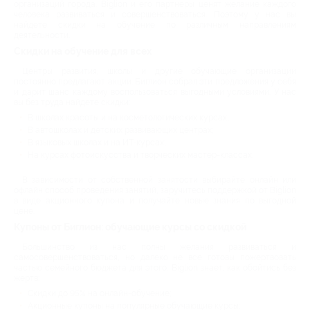
организаций города. Biglion и его партнеры ценят желание каждого
человека развиваться и совершенствоваться. Поэтому у нас вы
найдете скидки на обучение по различным направлениям
деятельности.
Скидки на обучение для всех
Центры развития, школы и другие обучающие организации
постоянно предлагают акции. Биглион собрал эти предложения у себя
и дарит шанс каждому воспользоваться выгодными условиями. У нас
вы без труда найдете скидки:
В школах красоты и на косметологических курсах;
В автошколах и детских развивающих центрах;
В языковых школах и на ИТ-курсах;
На курсах фотоискусства и творческих мастер-классах.
В зависимости от собственной занятости выбирайте онлайн или
офлайн способ проведения занятий, заручитесь поддержкой от Biglion
в виде акционного купона и получайте новые знания по выгодной
цене.
Купоны от Биглион: обучающие курсы со скидкой
Большинство из нас полны желания развиваться и
самосовершенствоваться, но далеко не все готовы пожертвовать
частью семейного бюджета для этого. Biglion знает, как обойтись без
жертв:
Скидки до 95% на онлайн-обучение;
Акционные купоны на популярные обучающие курсы;