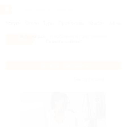
Услуги
Отели
Туры
Промокоды
Кэшбэк
Афиша 
Все скидки
- в мобильном приложении!
Скачать сейчас!
Главная
Услуги
Обучение
Психология и саморазвитие
Психология и саморазвитие
Без сортировки