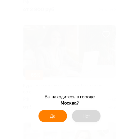
РФ
от 2 800 руб.
Куплено 2
–65%
Курс по созданию сайта от Learncours
со скидкой
Вы находитесь в городе
РФ
4.7
(81)
Москва
?
от 980 руб.
Куплено 9
Да
Нет