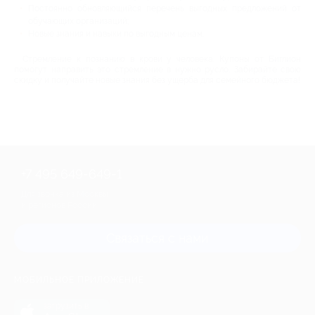
Постоянно обновляющийся перечень выгодных предложений от
обучающих организаций;
Новые знания и навыки по выгодным ценам.
Стремление к познанию в крови у человека. Купоны от Биглион
помогут направить это стремление в нужно русло. Забирайте свою
скидку и получайте новые знания без ущерба для семейного бюджета!
+7 495 649-649-1
Для звонка из Москвы
и регионов России
Связаться с нами
МОБИЛЬНОЕ ПРИЛОЖЕНИЕ
загрузить в