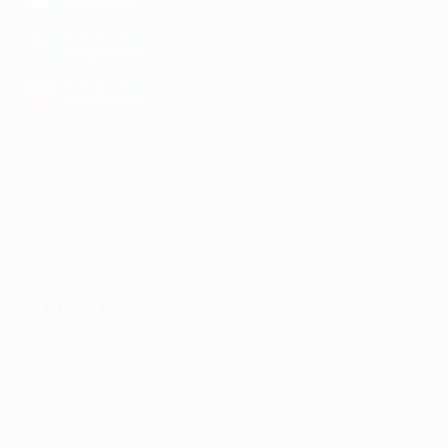
App Store
загрузить в
Google Play
загрузить в
AppGallery
КОМПАНИЯ
ИНФОРМАЦИЯ
ПАРТНЕРАМ
© 2010-2026 BIGLION
Обработка персональных данных
Пользовательское соглашение
Публичная оферта