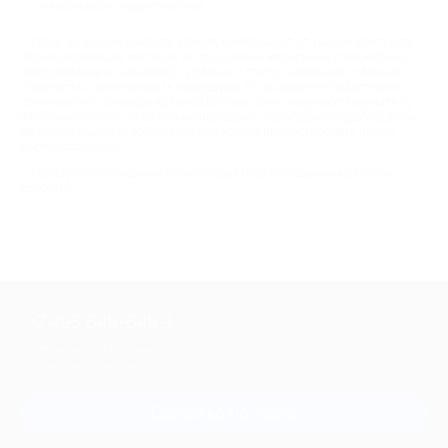
максимально эффективными.
Цены в салонах красоты в Серпухове зависят от разных факторов.
Это квалификация мастера, используемые материалы и косметика,
оборудование и технологии, уровень и статус заведения, локация,
сложность и длительность процедуры. Но вы можете существенно
сэкономить с помощью купонов Биглион. Они позволяют получить ту
же самую услугу, но по сниженной цене. Это особенно удобно, если
вы только ищете «свой» салон или хотите протестировать новую
бьюти-процедуру.
Пользуйтесь скидками и наслаждайтесь посещением салонов
красоты!
+7 495 649-649-1
Для звонка из Москвы
и регионов России
Связаться с нами