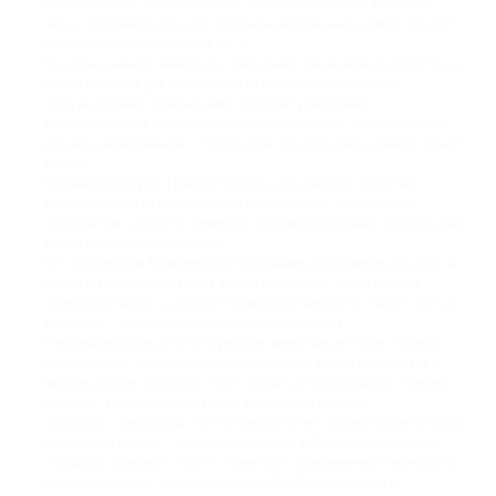
(механическая, ультразвуковая, комбинированная), массажи,
маски, биоревитализация, лазерное омоложение, микротоки, RF-
лифтинг, карбокситерапия и т. д.
Макияж: дневной, вечерний, свадебный. Также можно попасть на
уроки макияжа для себя и тематические мастер-классы.
Уход за бровями и ресницами. Архитектура бровей,
долговременная укладка, окрашивание бровей, ламинирование
ресниц, наращивание — теперь все это доступно в рамках одного
визита.
Коррекция фигуры. Прессотерапия, LPG-массаж и другие
процедуры могут помочь уменьшить объемы, справиться с
целлюлитом, улучшить лимфоток и кровообращение, сделать кожу
более упругой и подтянутой.
SPA-процедуры. Комплексные программы направлены на уход за
лицом и телом. Сюда могут входить массажи, обертывания,
нанесение маски, а в конце проводится чаепитие. Такой «ритуал
красоты» — отличный способ перезагрузиться.
Парикмахерские услуги. Мужские, женские, детские стрижки,
окрашивание, ламинирование, ботокс для волос, биозавивка и
многое другое. Отдельно стоит сказать о барбершопах: помимо
стрижек, там предлагают уход за бородой и усами.
Эпиляция и депиляция. Кто-то предпочитает сахарную депиляцию
(шугаринг), кто-то — восковую, а кто-то выбирает аппаратную
эпиляцию (лазерную, фото- и электро-). Современные технологии
позволяют делать процедуры почти безболезненными и