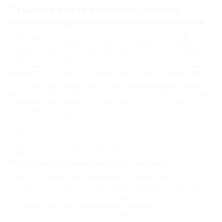
Скидки и акции в салонах красоты
Услуги салонов красоты в Серпухове по купонам Биглион
Благодаря Биглион посещение салонов красоты в Серпухове уже не
роскошь, ведь вы можете существенно сэкономить с купонами.
Скидки составляют 30 и даже больше. На сайте регулярно появляются
новые выгодные предложения от проверенных партнеров. Вы сможете
легко найти салон красоты рядом и воспользоваться его услугами по
доступной цене. Следите за акциями, чтобы ничего не пропустить!
Современный салон красоты — пространство комфорта и заботы.
Уютный интерьер, мягкий свет, аромат кофе и приятная музыка — все
это моментально расслабляет. Люди приходят сюда не только за
маникюром или прической. Они приходят за ощущением, что о них
заботятся. И это чувство бесценно.
У каждого свои представления о лучших салонах красоты в
Серпухове. Кто-то выбирает камерные студии с домашней
атмосферой, кто-то предпочитает премиальные салоны. И для
каждого на сайте Биглион найдется свой вариант.
Услуги и цены в салонах красоты в Серпухове
Сейчас в салонах красоты предлагают широкий спектр услуг:
Маникюр и педикюр. Помимо привычных вариантов с гель-лаком,
можно сделать аппаратный, комбинированный маникюр, SPA-уход
для рук и ног, укрепление биогелем или акрилом.
Уход за лицом. Сюда относятся пилинги, чистка лица