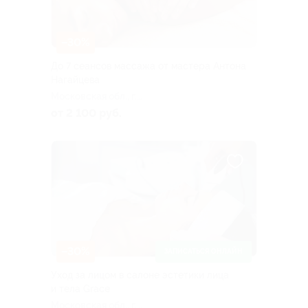
–30%
До 7 сеансов массажа от мастера Антона
Нагайцева
Московская обл., г.
Серпухов, ул. Луначарского,
от 2 100 руб.
д. 47/35, эт. 5, каб. 504
–30%
ЗАПИСАТЬСЯ ОНЛАЙН
Уход за лицом в салоне эстетики лица
и тела Grace
Московская обл., г.