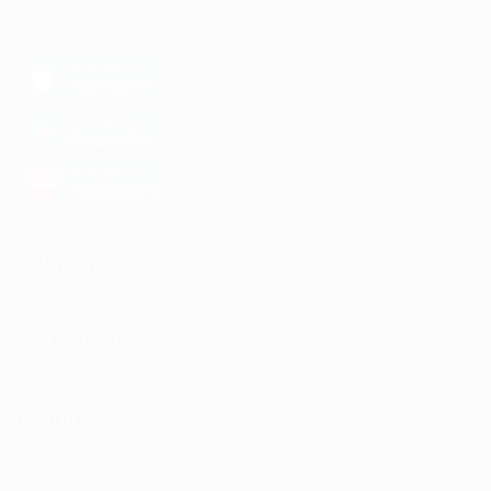
МОБИЛЬНОЕ ПРИЛОЖЕНИЕ
загрузить в
App Store
загрузить в
Google Play
загрузить в
AppGallery
КОМПАНИЯ
ИНФОРМАЦИЯ
ПАРТНЕРАМ