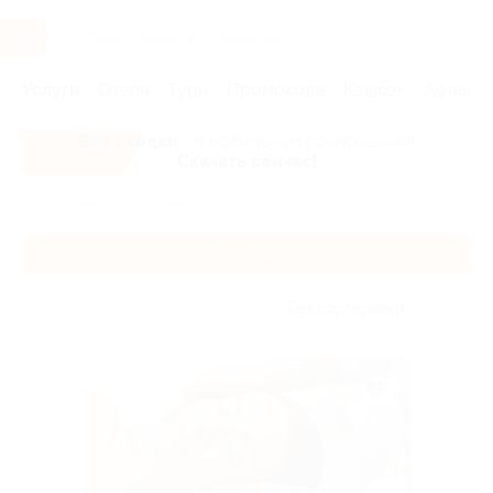
Услуги
Отели
Туры
Промокоды
Кэшбэк
Афиша 
Все скидки
- в мобильном приложении!
Скачать сейчас!
Главная
Услуги
Красота
Красота
Без сортировки