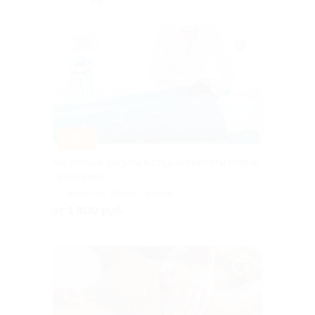
63
–50%
Коррекция фигуры в студии красоты Марии
Кузнецовой
г. Серпухов, Борисовское
ш., д. 1
от 1 800 руб.
Куплено 3