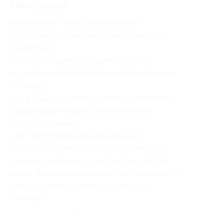
Описание
Bbcream.ru
– один из крупнейших и
старейших интернет-магазинов корейской
косметики в
России. Мы одними из первых открыли
российским потребителям удивительный мир
K-Beauty –
еще в 2012г. и с тех пор уверенно занимаем
лидирующие позиции в этом сегменте
Наш ассортимент:
• Ок. 3000 товарных наименований
• Более 100 брендов - и широко известные,
для массовой аудитории (The Saem, Mizon,
Lador, Missha, Holika Holika, FarmStay и др.) и
модные нишевые, для тех, кто серьезно
увлечен K-
Beauty (I’m from, Make:Prem, JS Derma, Klairs