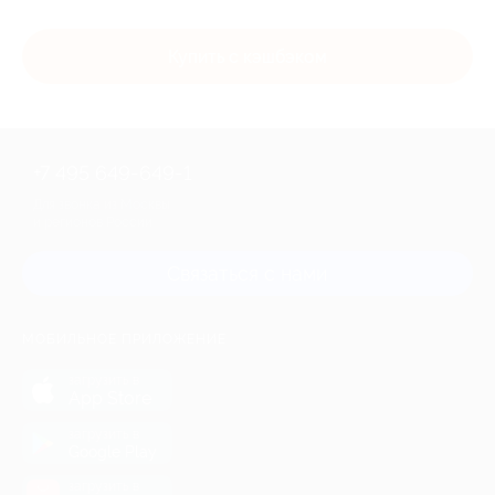
Купить с кэшбэком
+7 495 649-649-1
Для звонка из Москвы
и регионов России
Связаться с нами
МОБИЛЬНОЕ ПРИЛОЖЕНИЕ
загрузить в
App Store
загрузить в
Google Play
загрузить в