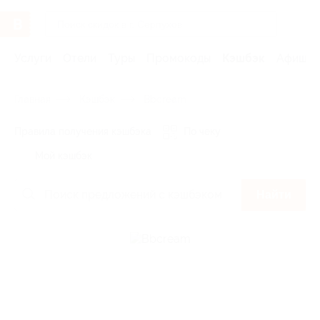
Услуги
Отели
Туры
Промокоды
Кэшбэк
Афиша 
Главная
Кэшбэк
Bbcream
Правила получения кэшбэка
По чеку
Мой кэшбэк
Найти