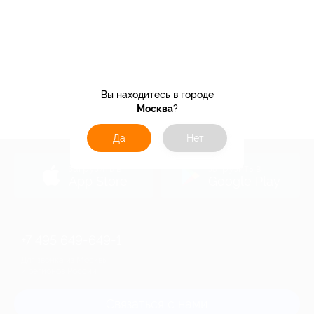
Вы находитесь в городе
Москва
?
Да
Нет
загрузить в
загрузить в
App Store
Google Play
+7 495 649-649-1
Для звонка из Москвы
и регионов России
Связаться с нами