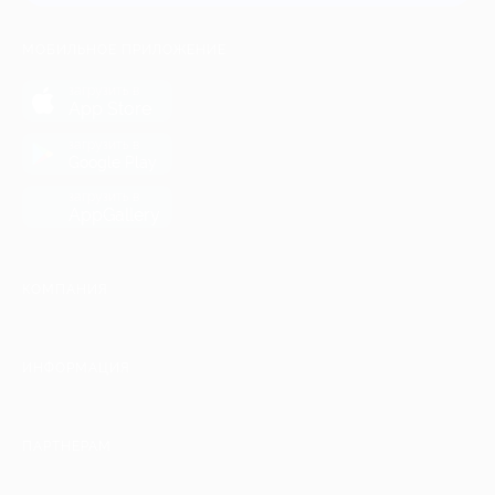
МОБИЛЬНОЕ ПРИЛОЖЕНИЕ
загрузить в
App Store
загрузить в
Google Play
загрузить в
AppGallery
КОМПАНИЯ
ИНФОРМАЦИЯ
ПАРТНЕРАМ