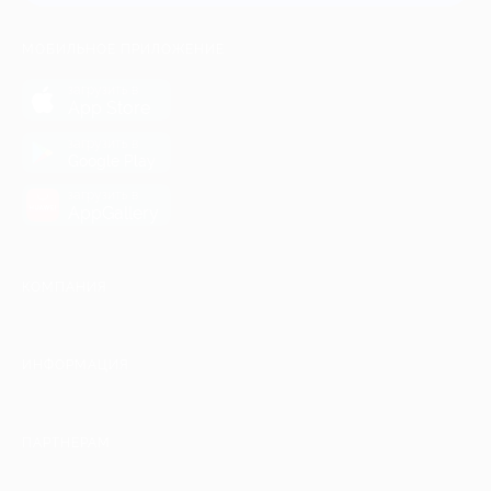
МОБИЛЬНОЕ ПРИЛОЖЕНИЕ
загрузить в
App Store
загрузить в
Google Play
загрузить в
AppGallery
КОМПАНИЯ
ИНФОРМАЦИЯ
ПАРТНЕРАМ