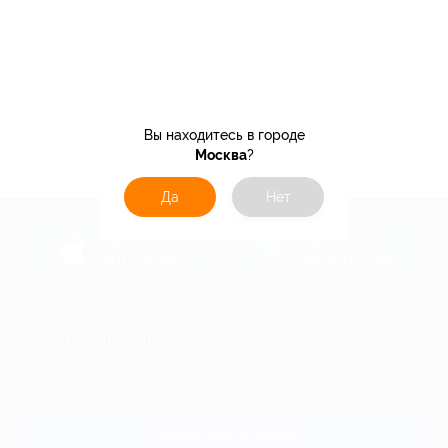
Вы находитесь в городе
Москва
?
Да
Нет
загрузить в
загрузить в
App Store
Google Play
+7 495 649-649-1
Для звонка из Москвы
и регионов России
Связаться с нами