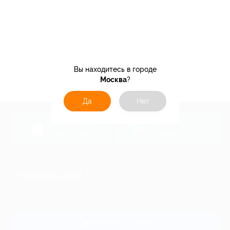
Вы находитесь в городе
Москва
?
Да
Нет
загрузить в
загрузить в
App Store
Google Play
+7 495 649-649-1
Для звонка из Москвы
и регионов России
Связаться с нами