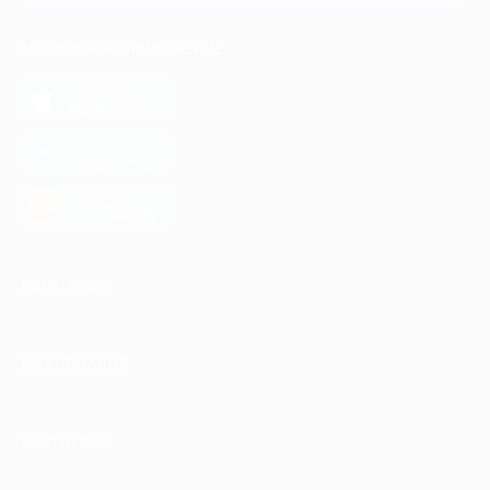
МОБИЛЬНОЕ ПРИЛОЖЕНИЕ
загрузить в
App Store
загрузить в
Google Play
загрузить в
AppGallery
КОМПАНИЯ
ИНФОРМАЦИЯ
ПАРТНЕРАМ