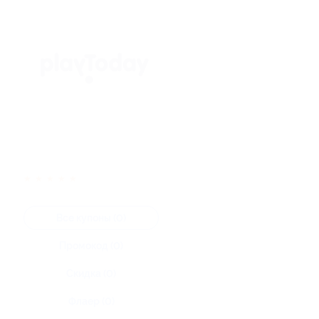
★
★
★
★
★
Все купоны (0)
Промокод (0)
Скидка (0)
Флаер (0)