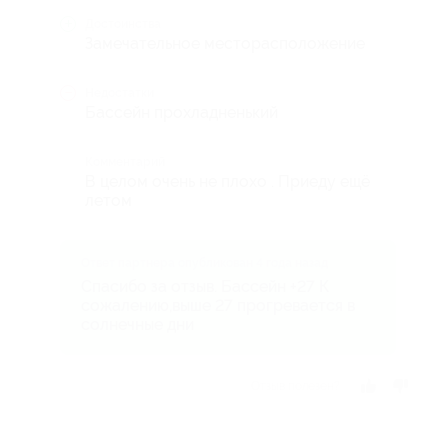
Достоинства
Замечательное месторасположение
Недостатки
Бассейн прохладненький
Комментарий
В целом очень не плохо . Приеду ещё
летом
Ответ партнера опубликован 4 года назад
Спасибо за отзыв. Бассейн +27 К
сожалению,выше 27 прогревается в
солнечные дни
Отзыв полезен?