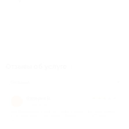
Отзывы об услуге
1
Полезные
Валерия В.
★
★
★
★
★
В
4 года назад
про Проживание в течение 2 дней/1 ночи в 4-местном номере
в гостевом доме с бассейном «Фазенда» (4200 руб. вместо
6000 руб.)