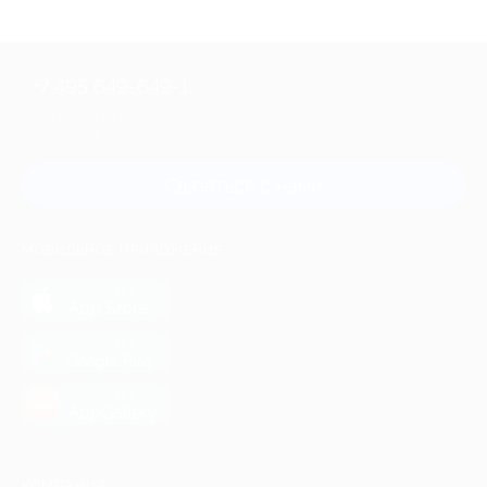
+7 495 649-649-1
Для звонка из Москвы
и регионов России
Связаться с нами
МОБИЛЬНОЕ ПРИЛОЖЕНИЕ
загрузить в
App Store
загрузить в
Google Play
загрузить в
AppGallery
КОМПАНИЯ