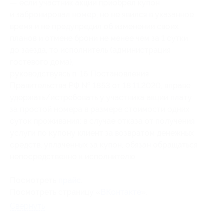
— если участник акции приобрел купон
и забронировал номер, но не явился в указанное
время и не предупредил об изменении своих
планов и отмене брони не менее чем за 1 сутки
до заезда, то исполнитель (администрация
гостевого дома),
руководствуясь п. 16 Постановления
Правительства РФ № 1853 от 18.11.2020, вправе
удержать/истребовать у участника акции плату
за простой номера в размере стоимости одних
суток проживания; в случае отказа от получения
услуги по купону клиент за возвратом денежных
средств, уплаченных за купон, обязан обращаться
непосредственно к исполнителю.
Посмотреть
прайс
.
Посмотреть страницу «
ВКонтакте
».
Свернуть