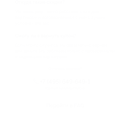
Откуда такие скидки?
Мы непосредственно работаем с каждым
партнером и договариваемся с ним о лучших
условиях для вас
Смогу ли я вернуть купон?
Если что-то случится, мы обязательно вернем
вам деньги. Мы работаем только с проверенными
и надежными партнерами
Остались вопросы?
+7 (495) 649-649-1
Горячая линия Биглиона
Перейти в FAQ