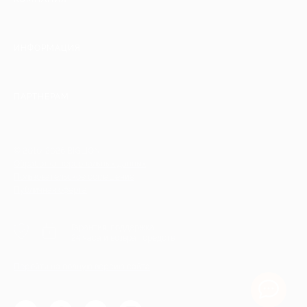
ИНФОРМАЦИЯ
ПАРТНЕРАМ
© 2010-2026 BIGLION
Обработка персональных данных
Пользовательское соглашение
Публичная оферта
Гарантия, поддержка
24 часа и возврат средств
Перейти на полную версию сайта