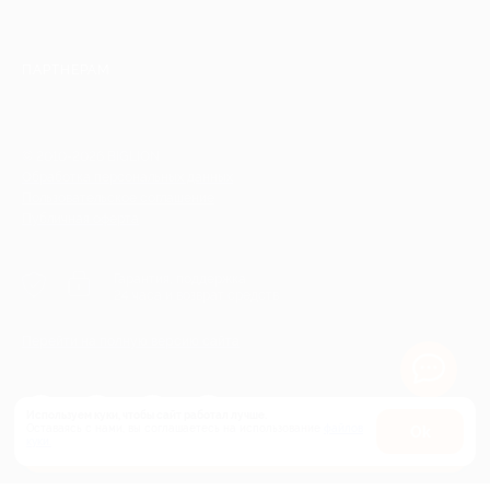
ПАРТНЕРАМ
© 2010-2026 BIGLION
Обработка персональных данных
Пользовательское соглашение
Публичная оферта
Гарантия, поддержка
24 часа и возврат средств
Перейти на полную версию сайта
Используем куки, чтобы сайт работал лучше.
Оставаясь с нами, вы соглашаетесь на использование
файлов
Оk
Купить от 167 руб.
куки.