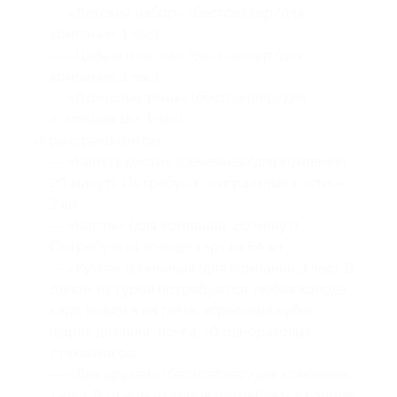
— «Детский набор» (бестселлер/для
компании, 1 час);
— «Цифры и числа» (бестселлер/для
компании, 1 час);
— «Взрослые темы» (бестселлер/для
компании 18+, 1 час);
— игры с реквизитом:
— «Кинуть кости» (семейная/для компании,
20 минут). Потребуются игральные кости —
2 шт.;
— «Карты» (для компании, 20 минут).
Потребуется колода карт из 54 шт.;
— «Кухня» (семейная/для компании, 1 час). В
одном из туров потребуются: любая колода
карт, повязка на глаза, игральный кубик,
шарик для пинг-понга, 10 одноразовых
стаканчиков;
— «Для друзей» (бестселлер/для компании,
1 час). В одном из туров потребуется колода