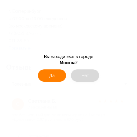
г. Екатеринбург
с 07:00 до 19:00 ежедневно
(по московскому времени)
+7 (902) 87-33-010, +7 (992)
011-88-69
Показать номер телефона
Вы находитесь в городе
Москва
?
Отзывы об услуге
6
Да
Нет
Полезные
Светлана Б.
★
★
★
★
★
С
7 месяцев назад
про Безлимитный доступ ко всем играм на 1 месяц от
«Дофаминго» (167 руб. вместо 670 руб.)
Достоинства