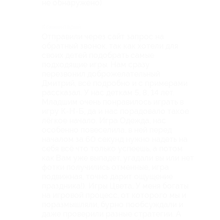
не обнаружено)
Комментарий
Отправили через сайт запрос на
обратный звонок, так как хотели для
своих детей подобрать самые
подходящие игры. Нам сразу
перезвонил доброжелательный
Дмитрий, всё подробно и с примерами
рассказал. У нас деткам 5, 8, 14 лет.
Младшим очень понравилось играть в
игру К-Н-Б, да и нас порадовало такое
лёгкое начало. Игра Одежда, нас
особенно повеселила, в ней перед
началом за 60 секунд нужно надеть на
себя всё что только успеешь, а потом
как Вам уже выпадет, угадали вы или нет
фотки получились отменные, игра
подвижная, точно дарит ощущение
праздника!). Игры Цвета, У меня богаты
на игровой процесс, от которого мы и
поразмышляли, бурно пообсуждали и
даже проверили разные стратегии. А