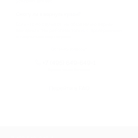
условиях для вас
Смогу ли я вернуть купон?
Если что-то случится, мы обязательно вернем
вам деньги. Мы работаем только с проверенными
и надежными партнерами
Остались вопросы?
+7 (495) 649-649-1
Горячая линия Биглиона
Перейти в FAQ