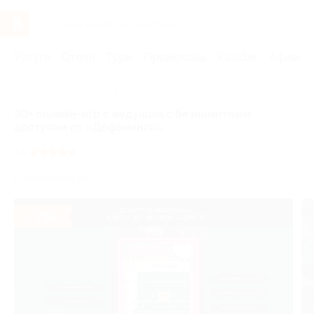
Услуги
Отели
Туры
Промокоды
Кэшбэк
Афиша 
Главная
Услуги
Развлечения
Интеллектуальные игры
30+ онлайн-игр с ведущим с безлимитным
доступом от «Дофаминго»
4.6
(2)
г. Екатеринбург
- 75%