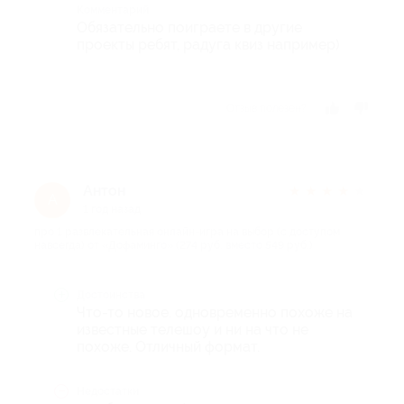
Комментарий
Обязательно поиграете в другие
проекты ребят, радуга квиз например)
Отзыв полезен?
Антон
★
★
★
★
★
А
1 год назад
про 1 развлекательная онлайн-игра на выбор (с доступом
навсегда) от «Дофаминго» (274 руб. вместо 549 руб.)
Достоинства
Что-то новое. одновременно похоже на
известные телешоу и ни на что не
похоже. Отличный формат.
Недостатки