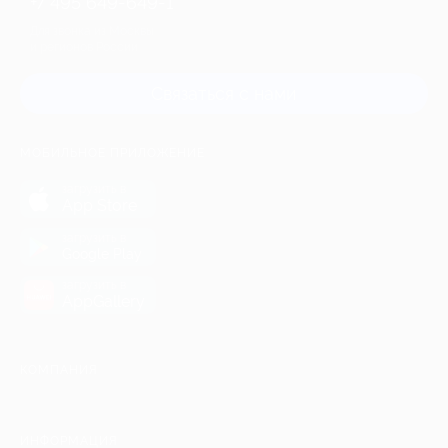
+7 495 649-649-1
Для звонка из Москвы
и регионов России
Связаться с нами
МОБИЛЬНОЕ ПРИЛОЖЕНИЕ
загрузить в
App Store
загрузить в
Google Play
загрузить в
AppGallery
КОМПАНИЯ
ИНФОРМАЦИЯ