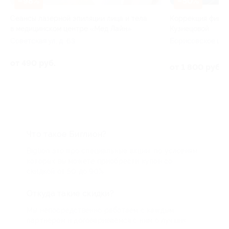
–98%
–50%
Сеансы лазерной эпиляции лица и тела
Коррекция фигур
в медицинском центре «Мед Лайн»
Кузнецовой
Советская ул, д. 63
Борисовское ш, д
от 490 руб.
от 1 800 руб.
Что такое Биглион?
Biglion это про специальные акции, по условиям
которых вы можете приобрести купон со
скидкой от 50 до 90%
Откуда такие скидки?
Мы непосредственно работаем с каждым
партнером и договариваемся с ним о лучших