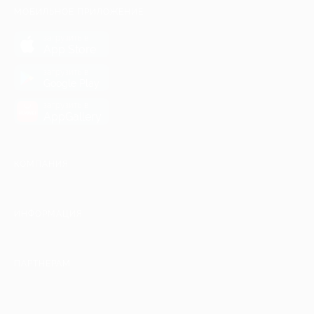
МОБИЛЬНОЕ ПРИЛОЖЕНИЕ
загрузить в
App Store
загрузить в
Google Play
загрузить в
AppGallery
КОМПАНИЯ
ИНФОРМАЦИЯ
ПАРТНЕРАМ