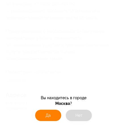
по телефону +7 (925) 355-60-99;
— рекомендовано сообщить об отмене или
переносе записи не менее чем за 12 часов.
Предупреждаем о необходимости получения
консультации у врача-специалиста
по оказываемым услугам и противопоказаниям.
Услуга предоставляется только
совершеннолетним лицам.
Посмотреть «
ВКонтакте
».
Свернуть
Адресa
Вы находитесь в городе
Все акции
Салон красоты Евгении Бухтияровой
Москва
?
Юридическая информация о партнёре
Да
Нет