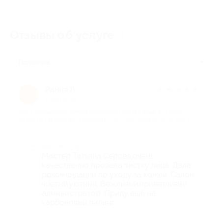
Отзывы об услуге
1
Полезные
Рания Л.
★
★
★
★
★
Р
1 год назад
про 1 процедура комбинированной чистки лица в студии
красоты Евгении Бухтияровой (1250 руб. вместо 2500 руб.)
Достоинства
Мастер Татьяна Серова,очень
качественно провела чистку лица. Дала
рекомендации по уходу за кожей. Салон
чистый,уютный, Вежливый,приветливый
администратор. Приду ещё на
карбоновый пилинг.