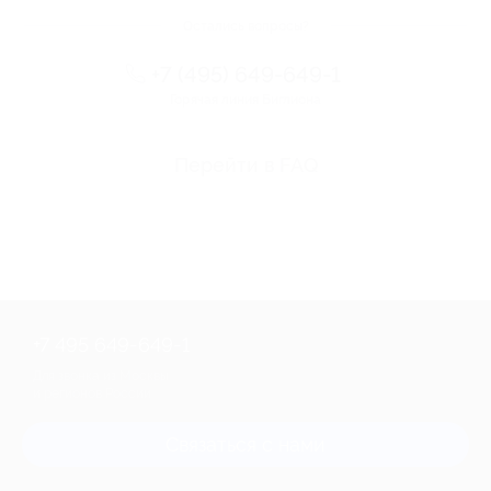
Остались вопросы?
+7 (495) 649-649-1
Горячая линия Биглиона
Перейти в FAQ
+7 495 649-649-1
Для звонка из Москвы
и регионов России
Связаться с нами