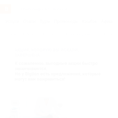
Услуги
Отели
Туры
Промокоды
Кэшбэк
Афиша 
Главная
Услуги
Красота
Коррекция фигуры
Вакуу
АКЦИЯ, КОТОРУЮ ВЫ ИСКАЛИ,
ЗАВЕРШЕНА.
К сожалению, выгодные акции быстро
заканчиваются.
Но у Biglion есть предложения, которые
могут вам понравиться!