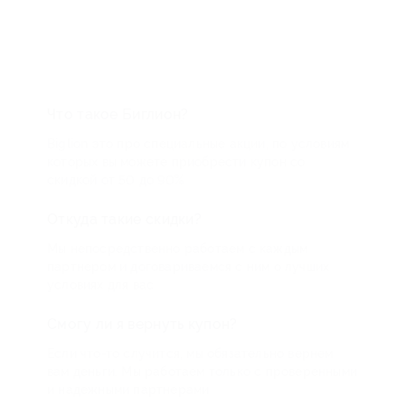
Что такое Биглион?
Biglion это про специальные акции, по условиям
которых вы можете приобрести купон со
скидкой от 50 до 90%
Откуда такие скидки?
Мы непосредственно работаем с каждым
партнером и договариваемся с ним о лучших
условиях для вас
Смогу ли я вернуть купон?
Если что-то случится, мы обязательно вернем
вам деньги. Мы работаем только с проверенными
и надежными партнерами