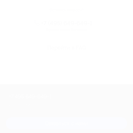
Остались вопросы?
+7 (495) 649-649-1
Горячая линия Биглиона
Перейти в FAQ
+7 495 649-649-1
Для звонка из Москвы
и регионов России
Связаться с нами