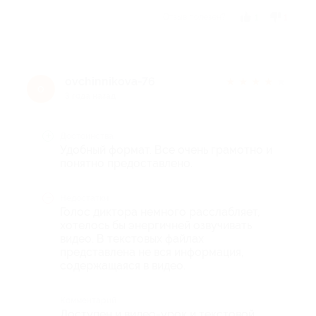
Отзыв полезен?
1
1
ovchinnikova-76
★
★
★
★
★
o
3 года назад
Достоинства
Удобный формат. Все очень грамотно и
понятно предоставлено.
Недостатки
Голос диктора немного расслабляет,
хотелось бы энергичней озвучивать
видео. В текстовых файлах
представлена не вся информация,
содержащаяся в видео.
Комментарий
Доступен и видео-урок и текстовой