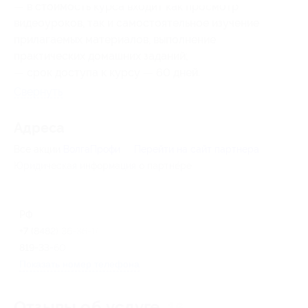
— в стоимость курса входит как просмотр
видеоуроков, так и самостоятельное изучение
прилагаемых материалов, выполнение
практических домашних заданий;
— срок доступа к курсу — 60 дней.
Свернуть
Адресa
Все акции
ВолгаПрофи
Перейти на сайт партнера
Юридическая информация о партнёре
РФ
+7 (8482) 36-36-16, +7 (919)
819-33-60
Показать номер телефона
Отзывы об услуге