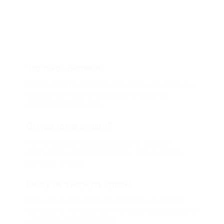
Что такое Биглион?
Biglion это про специальные акции, по условиям
которых вы можете приобрести купон со
скидкой от 50 до 90%
Откуда такие скидки?
Мы непосредственно работаем с каждым
партнером и договариваемся с ним о лучших
условиях для вас
Смогу ли я вернуть купон?
Если что-то случится, мы обязательно вернем
вам деньги. Мы работаем только с проверенными
и надежными партнерами