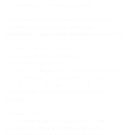
— бухгалтерская отчетность. Баланс.
После приобретения купона вам необходимо
прислать на электронную почту
edu-
tlt@yandex.ru
данные для заключения договора:
— Ф. И. О.;
— адрес электронной почты;
— контактный номер телефона;
— номер купона и пин-код.
После получения данных проводится регистрация
в ручном режиме на платформе «Геткурс», после
чего придет ссылка-приглашение. При переходе
по ней обучение начнется в автоматическом
режиме.
Прочие условия:
— дополнительных расходов для обучения
не будет, обучение проходит на бесплатных