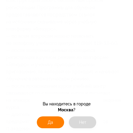
конструкторах либо с бесплатным сроком
регистрации. Программы для обучения
предоставляются посредством ссылок
на источники скачивания через учебную
платформу «Геткурс»;
— по всем вопросам можно позвонить
по телефону учебного центра +7 (919) 819-33-60;
— после получения данных проводится
регистрация в ручном режиме на платформе
«Геткурс», и ученику приходит ссылка-
приглашение, по которой он проходит и начинает
обучение в автоматическом режиме;
— после прохождения курса учебный центр
связывается со слушателем курса и высылает
на электронную почту сертификат о прохождении
Вы находитесь в городе
курса;
Москва
?
— длительность курса «1С: Бухгалтерия
предприятия 8.3» — 30 академических часов
Да
Нет
(1 академический час равен 45 минутам);