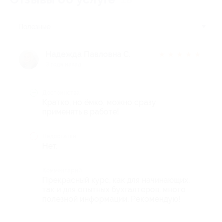
16
Полезные
Надежда Павловна С.
★
★
★
★
★
3 года назад
Достоинства
Кратко, но ëмко, можно сразу
применять в работе!
Недостатки
Нет.
Комментарий
Прекрасный курс, как для начинающих,
так и для опытных бухгалтеров, много
полезной информации. Рекомендую!